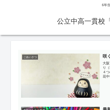
6年
公立中高一貫校
咲
ごあいさつ
大阪
り（
４つ
花中
最