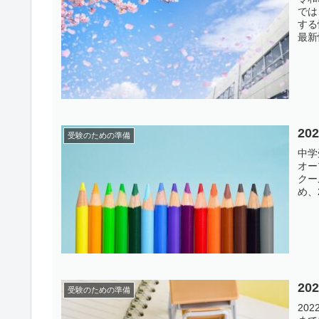
では
する
最新
2
受験のための準備
中学
オー
クー
め、
2
受験のための準備
20