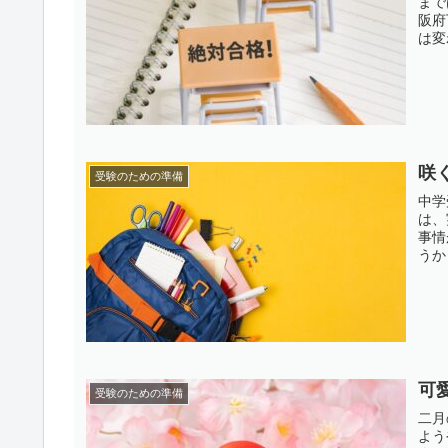
まで
阪府
は変
咲
受験のための準備
中学
は、
事情
うか
可
受験のための準備
二月
よう