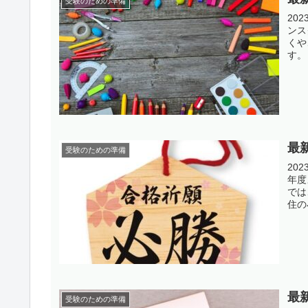
受験のための準備
20
ンス
くや
す。
最
受験のための準備
20
年度
では
住の
最
受験のための準備