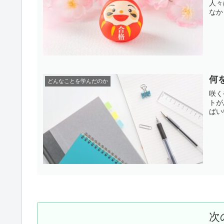
人々
なか
何
どんなことを学んだのか
咲く
トが
ばい
次