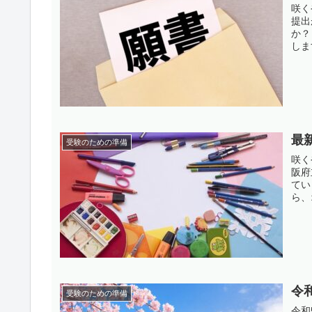
咲く
提出
か？
しま
最
受験のための準備
咲く
阪府
てい
ら、
令
受験のための準備
令和