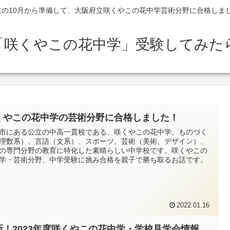
生の10月から準備して、大阪府立咲くやこの花中学芸術分野に合格しま
「咲くやこの花中学」受験してみた
くやこの花中学の芸術分野に合格しました！
市にある公立の中高一貫校である、咲くやこの花中学。ものづく
理数系）、言語（文系）、スポーツ、芸術（美術、デザイン）、
の専門分野の教育に特化した素晴らしい中学校です。咲くやこの
学・芸術分野、中学受験に挑み合格を親子で勝ち取るお話です。
2022.01.16
新！2023年度咲くやこの花中学・学校見学会情報