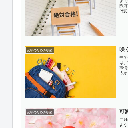
まで
阪府
は変
咲
受験のための準備
中学
は、
事情
うか
可
受験のための準備
二月
よう