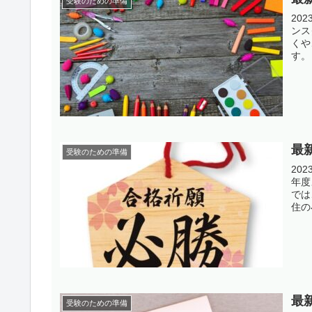
受験のための準備
20
ンス
くや
す。
最
受験のための準備
20
年度
では
住の
最
受験のための準備