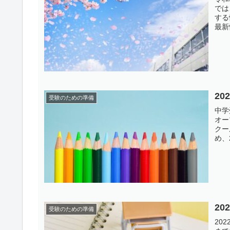
では
する
最新
2
受験のための準備
中学
オー
クー
め、
2
受験のための準備
20