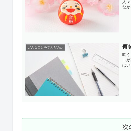
人々
なか
何
どんなことを学んだのか
咲く
トが
ばい
次