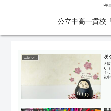
6年
公立中高一貫校
咲
ごあいさつ
大阪
り（
４つ
花中
最