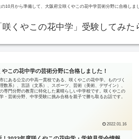
生の10月から準備して、大阪府立咲くやこの花中学芸術分野に合格しま
「咲くやこの花中学」受験してみた
くやこの花中学の芸術分野に合格しました！
市にある公立の中高一貫校である、咲くやこの花中学。ものづく
理数系）、言語（文系）、スポーツ、芸術（美術、デザイン）、
の専門分野の教育に特化した素晴らしい中学校です。咲くやこの
学・芸術分野、中学受験に挑み合格を親子で勝ち取るお話です。
2022.01.16
新！2023年度咲くやこの花中学・学校見学会情報