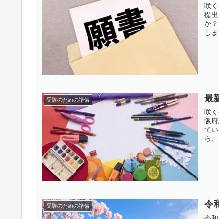
咲く
提出
か？
しま
最
受験のための準備
咲く
阪府
てい
ら、
令
受験のための準備
令和