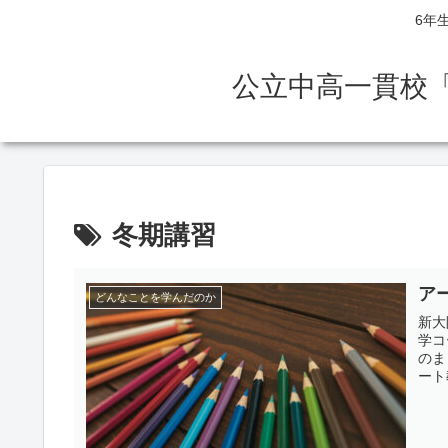
6年
公立中高一貫校
冬期講習
ア
どんなことを学んだのか
新大
学コ
のま
ート