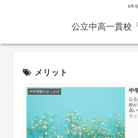
6年
公立中高一貫校
メリット
中
中学受験のきっかけ
公立
校が
高い
リッ